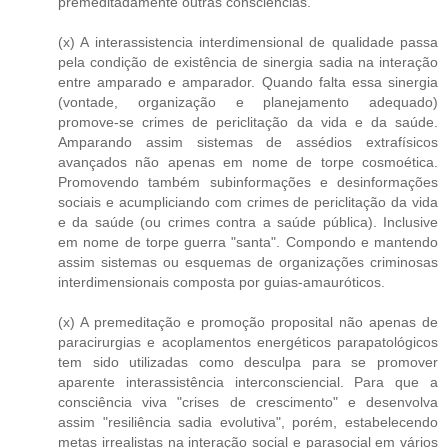
premeditadamente outras consciências.
(x) A interassistencia interdimensional de qualidade passa
pela condição de existência de sinergia sadia na interação
entre amparado e amparador. Quando falta essa sinergia
(vontade, organização e planejamento adequado)
promove-se crimes de periclitação da vida e da saúde.
Amparando assim sistemas de assédios extrafísicos
avançados não apenas em nome de torpe cosmoética.
Promovendo também subinformações e desinformações
sociais e acumpliciando com crimes de periclitação da vida
e da saúde (ou crimes contra a saúde pública). Inclusive
em nome de torpe guerra "santa". Compondo e mantendo
assim sistemas ou esquemas de organizações criminosas
interdimensionais composta por guias-amauróticos.
(x) A premeditação e promoção proposital não apenas de
paracirurgias e acoplamentos energéticos parapatológicos
tem sido utilizadas como desculpa para se promover
aparente interassistência interconsciencial. Para que a
consciência viva "crises de crescimento" e desenvolva
assim "resiliência sadia evolutiva", porém, estabelecendo
metas irrealistas na interação social e parasocial em vários