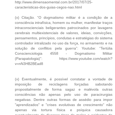
http://www.dimensaomental.com.br/2017/07/25-
caracteristicas-dos-guias-cegos-nao.html
(x) Citação. “O dogmatismo militar é a condição de a
consciência intrafísica, homem ou mulher, manifestar traços
intraconscienciais beligerantes patrocinados por lavagens
cerebrais multiexistenciais de valores, ideias, convicções,
pensamentos, princípios, condutas e estratégias do sistema
controlador intralizado no uso da força, no armamento e na
solução de conflitos pela guerra”: Youtube: “Tertúlia
Conscienciologia 4558 - Dogmatismo Militar
(Parapatologia)”: https://www.youtube.com/watch?
v=nN3HB2BEad8
(x) Eventualmente, é possível constatar a vontade de
imposição de reciclagens forçadas sabotando
propositalmente de forma sagaz e malévola outras
consciências não apenas pelo uso de paracirurgias
negativas. Dentre outras formas de assédio para impor
"aprendizados" e "crises evolutivas de crescimento" não
apenas via tortura física e psíquica causadora
eventualmente de diversos tipos de males e acidentes de