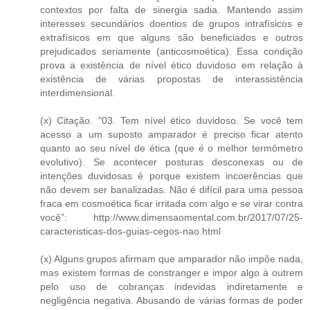
contextos por falta de sinergia sadia. Mantendo assim
interesses secundários doentios de grupos intrafísicos e
extrafísicos em que alguns são beneficiados e outros
prejudicados seriamente (anticosmoética). Essa condição
prova a existência de nível ético duvidoso em relação à
existência de várias propostas de interassistência
interdimensional.
(x) Citação. "03. Tem nível ético duvidoso. Se você tem
acesso a um suposto amparador é preciso ficar atento
quanto ao seu nível de ética (que é o melhor termômetro
evolutivo). Se acontecer posturas desconexas ou de
intenções duvidosas é porque existem incoerências que
não devem ser banalizadas. Não é difícil para uma pessoa
fraca em cosmoética ficar irritada com algo e se virar contra
você”: http://www.dimensaomental.com.br/2017/07/25-
caracteristicas-dos-guias-cegos-nao.html
(x) Alguns grupos afirmam que amparador não impõe nada,
mas existem formas de constranger e impor algo à outrem
pelo uso de cobranças indevidas indiretamente e
negligência negativa. Abusando de várias formas de poder