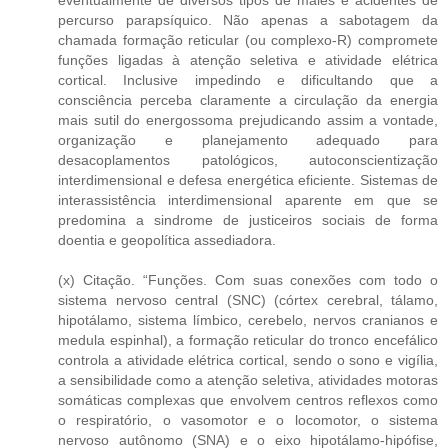
percurso parapsíquico. Não apenas a sabotagem da
chamada formação reticular (ou complexo-R) compromete
funções ligadas à atenção seletiva e atividade elétrica
cortical. Inclusive impedindo e dificultando que a
consciência perceba claramente a circulação da energia
mais sutil do energossoma prejudicando assim a vontade,
organização e planejamento adequado para
desacoplamentos patológicos, autoconscientização
interdimensional e defesa energética eficiente. Sistemas de
interassistência interdimensional aparente em que se
predomina a sindrome de justiceiros sociais de forma
doentia e geopolítica assediadora.
(x) Citação. “Funções. Com suas conexões com todo o
sistema nervoso central (SNC) (córtex cerebral, tálamo,
hipotálamo, sistema límbico, cerebelo, nervos cranianos e
medula espinhal), a formação reticular do tronco encefálico
controla a atividade elétrica cortical, sendo o sono e vigília,
a sensibilidade como a atenção seletiva, atividades motoras
somáticas complexas que envolvem centros reflexos como
o respiratório, o vasomotor e o locomotor, o sistema
nervoso autônomo (SNA) e o eixo hipotálamo-hipófise,