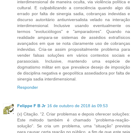
interdimensional de maneira oculta, via violência política e
cultural. E culpabilizando a consciência quando algo dá
errado por falta de sinergia sadia, cobranças indevidas e
discurso autoritário antiuniversalista velado na interação
interdimensional. Inclusive usando eventualmente os
termos "evoluciólogos" e "amparadores". Quando na
realidade ampara-se sistemas de assédios extrafísicos
avançados em que se nota claramente uso de cobranças
indevidas. Cria-se assim propositalmente problema para
vender falsas soluções em vários contextos sociais e
parasociais. Inclusive, mantendo uma espécie de
dogmatismo militar em que prevalece desejo de imposição
de disciplina negativa e geopolítica assediadora por falta de
sinergia sadia interdimensional.
Responder
Felippe F B Jr
16 de outubro de 2018 às 09:53
(x) Citação. “2. Criar problemas e depois oferecer soluções:
Este método também é chamado “problema-reação-
solução“. Se cria um problema, uma “situação” prevista
para causar certa reação no público, a fim de que este seja