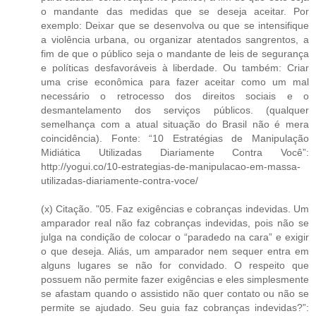
o mandante das medidas que se deseja aceitar. Por
exemplo: Deixar que se desenvolva ou que se intensifique
a violência urbana, ou organizar atentados sangrentos, a
fim de que o público seja o mandante de leis de segurança
e políticas desfavoráveis à liberdade. Ou também: Criar
uma crise econômica para fazer aceitar como um mal
necessário o retrocesso dos direitos sociais e o
desmantelamento dos serviços públicos. (qualquer
semelhança com a atual situação do Brasil não é mera
coincidência). Fonte: “10 Estratégias de Manipulação
Midiática Utilizadas Diariamente Contra Você”:
http://yogui.co/10-estrategias-de-manipulacao-em-massa-
utilizadas-diariamente-contra-voce/
(x) Citação. "05. Faz exigências e cobranças indevidas. Um
amparador real não faz cobranças indevidas, pois não se
julga na condição de colocar o “paradedo na cara” e exigir
o que deseja. Aliás, um amparador nem sequer entra em
alguns lugares se não for convidado. O respeito que
possuem não permite fazer exigências e eles simplesmente
se afastam quando o assistido não quer contato ou não se
permite se ajudado. Seu guia faz cobranças indevidas?”: