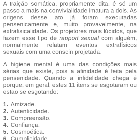
A traição somática, propriamente dita, é só um
passo a mais na convivialidade imatura a dois. As
origens desse ato já foram executadas
pensenicamente e, muito provavelmente, na
extrafisicalidade. Os projetores mais lúcidos, que
fazem esse tipo de
rapport sexual
com alguém,
normalmente relatam eventos extrafísicos
sexuais com uma conscin projetada.
A higiene mental é uma das condições mais
sérias que existe
, pois a
afinidade é feita pela
pensenidade. Quando a infidelidade chega é
porque, em geral, estes 11 itens se esgotaram ou
estão se esgotando:
1.
Amizade
.
2.
Autenticidade
.
3.
Compreensão
.
4.
Confiança
.
5.
Cosmoética.
6.
Cumplicidade
.