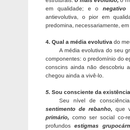
estruturais:
o mais evoluído,
o m
em qualidade; e o
negativ
antievolutiva, o pior em qual
predomina, necessariamente, em 
4. Qual a média evolutiva
do me
A média evolutiva do seu g
componentes: o predomínio do e
conscins ainda não descobriu a
chegou ainda a vivê-lo.
5.
Sou consciente da existênci
Seu nível de consciênc
sentimento de rebanho,
que 
primário,
como ser social co-r
profundos
estigmas grupocá