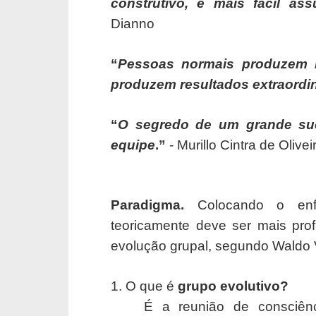
construtivo, é mais fácil a
Dianno
“
Pessoas normais produzem r
produzem resultados extraordi
“
O segredo de um grande su
equipe
.”
- Murillo Cintra de Olive
Paradigma.
Colocando o enfo
teoricamente deve ser mais pro
evolução grupal, segundo Waldo V
1. O que é
grupo evolutivo?
É a reunião de consciên