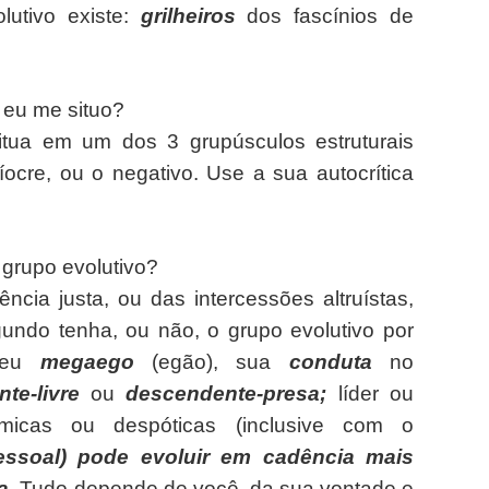
lutivo existe:
grilheiros
dos fascínios de
 eu me situo?
situa em um dos 3 grupúsculos estruturais
ocre, ou o negativo. Use a sua autocrítica
 grupo evolutivo?
cia justa, ou das intercessões altruístas,
undo tenha, ou não, o grupo evolutivo por
 seu
megaego
(egão), sua
conduta
no
nte-livre
ou
descendente-presa;
líder ou
ármicas ou despóticas (inclusive com o
ssoal) pode evoluir em cadência mais
a.
Tudo depende de você, da sua vontade e