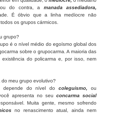
elhor em qualidade; o
medíocre,
o mediano
o
ou do contra, a
manada assediadora,
idade. É óbvio que a linha medíocre não
todos os grupos cármicos.
u grupo?
rupo é o nível médio do egoísmo global dos
gocarma sobre o grupocarma. A maioria das
 existência do policarma e, por isso, nem
a
do meu grupo evolutivo?
ia depende do nível do
coleguismo,
ou
você apresenta no seu
concarma social
esponsável. Muita gente, mesmo sofrendo
rmicos
no renascimento atual, ainda nem