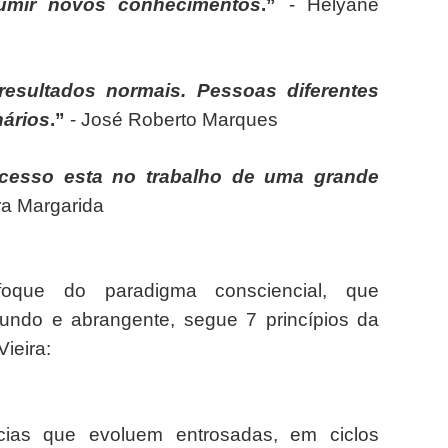
ssumir novos conhecimentos
.”
- Helyane
esultados normais. Pessoas diferentes
nários
.”
- José Roberto Marques
cesso esta no trabalho de uma grande
ira Margarida
que do paradigma consciencial, que
fundo e abrangente, segue 7 princípios da
ieira:
cias que evoluem entrosadas, em ciclos