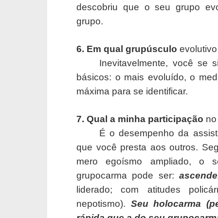
descobriu que o seu grupo evo
grupo.
6. Em qual grupúsculo
evolutivo
Inevitavelmente, você se 
básicos: o mais evoluído, o medí
máxima para se identificar.
7. Qual a minha participação
no
É o desempenho da assistên
que você presta aos outros. Seg
mero egoísmo ampliado, o
grupocarma pode ser:
ascende
liderado; com atitudes polic
nepotismo).
Seu holocarma (pe
rápida que a do seu grupocarm